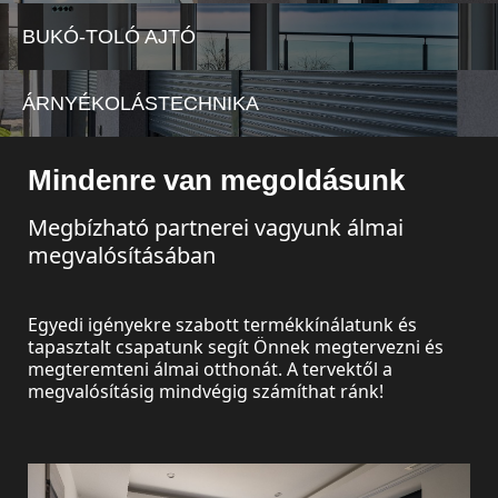
Műanyag-
bejárati
alu
BUKÓ-TOLÓ AJTÓ
ajtó
erkélyajtó
Műanyag-
ÁRNYÉKOLÁSTECHNIKA
alu
bejárati
Műanyag
ajtó
emelő-
Műanyag
Mindenre van megoldásunk
toló ajtó
slide
Megbízható partnerei vagyunk álmai
Műanyag-
Műanyag-
Műanyag
Redőnyök
megvalósításában
alu
alu slide
bukó-toló
emelő-
ajtó
Külső
toló ajtó
textilárnyékolók
Egyedi igényekre szabott termékkínálatunk és
Műanyag-
tapasztalt csapatunk segít Önnek megtervezni és
alu bukó-
Külső
megteremteni álmai otthonát. A tervektől a
toló ajtó
lamellás
megvalósításig mindvégig számíthat ránk!
árnyékolók
Kerti
árnyékolók