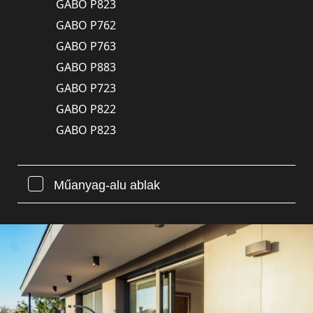
GABO P823
GABO P762
GABO P763
GABO P883
GABO P723
GABO P822
GABO P823
Műanyag-alu ablak
GABO
GABO
GABO
GABO
P762A
P763A
P883A
P763U