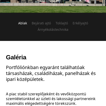
Ablak
Bejárati ajtó
Tolóajtó
Erkélyajtó
Árnyékolástechnika
Galéria
Portfóliónkban egyaránt találhatóak
társasházak, családiházak, panelházak és
ipari középületek.
A piac stabil szereplőjeként és vevőközpontú
szemléletünkkel az üzleti és lakossági partnereink
maximális elégedettségére törekszünk.