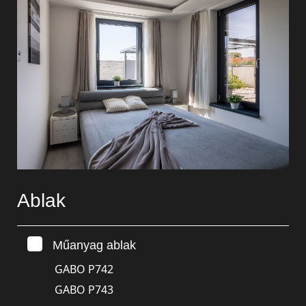
Szúnyoghálók
Ablak
Műanyag ablak
GABO P742
GABO P743