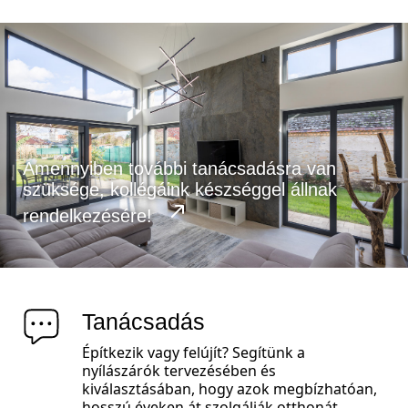
Amennyiben további tanácsadásra van
szüksége, kollégáink készséggel állnak
rendelkezésére!
Tanácsadás
Építkezik vagy felújít? Segítünk a
nyílászárók tervezésében és
kiválasztásában, hogy azok megbízhatóan,
hosszú éveken át szolgálják otthonát.