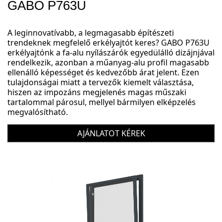
GABO P763U
A leginnovatívabb, a legmagasabb építészeti
trendeknek megfelelő erkélyajtót keres? GABO P763U
erkélyajtónk a fa-alu nyílászárók egyedülálló dizájnjával
rendelkezik, azonban a műanyag-alu profil magasabb
ellenálló képességet és kedvezőbb árat jelent. Ezen
tulajdonságai miatt a tervezők kiemelt választása,
hiszen az impozáns megjelenés magas műszaki
tartalommal párosul, mellyel bármilyen elképzelés
megvalósítható.
AJÁNLATOT KÉREK