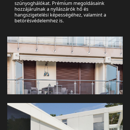
szúnyoghálókat. Prémium megoldásaink
hozzájárulnak a nyílászárók hő és
hangszigetelési képességéhez, valamint a
Redőnyök
betörésvédelemhez is.
Külső
textilárnyékolók