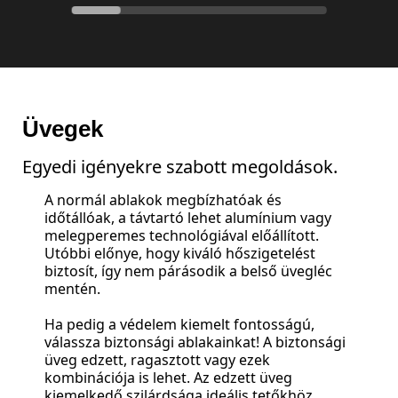
Üvegek
Egyedi igényekre szabott megoldások.
A normál ablakok megbízhatóak és
időtállóak, a távtartó lehet alumínium vagy
melegperemes technológiával előállított.
Utóbbi előnye, hogy kiváló hőszigetelést
biztosít, így nem párásodik a belső üvegléc
mentén.
Ha pedig a védelem kiemelt fontosságú,
válassza biztonsági ablakainkat! A biztonsági
üveg edzett, ragasztott vagy ezek
kombinációja is lehet. Az edzett üveg
kiemelkedő szilárdsága ideális tetőkhöz,