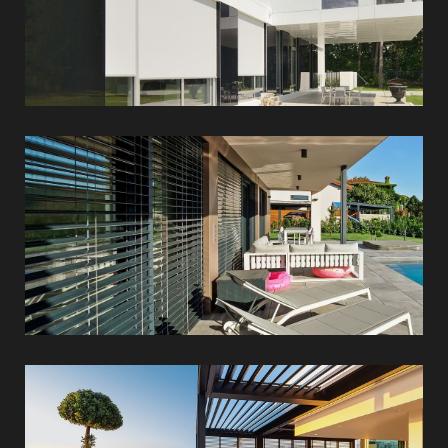
Külső
lamellás
árnyékolók
Kerti
árnyékolók