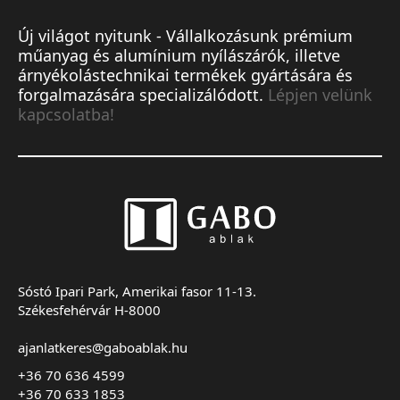
Új világot nyitunk - Vállalkozásunk prémium
műanyag és alumínium nyílászárók, illetve
árnyékolástechnikai termékek gyártására és
forgalmazására specializálódott.
Lépjen velünk
kapcsolatba!
Sóstó Ipari Park, Amerikai fasor 11-13.
Székesfehérvár H-8000
ajanlatkeres@gaboablak.hu
+36 70 636 4599
+36 70 633 1853