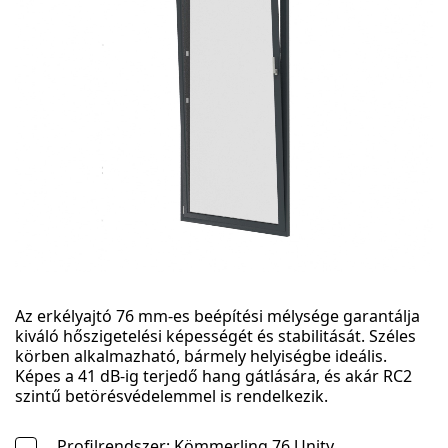
Az erkélyajtó 76 mm-es beépítési mélysége garantálja
kiváló hőszigetelési képességét és stabilitását. Széles
körben alkalmazható, bármely helyiségbe ideális.
Képes a 41 dB-ig terjedő hang gátlására, és akár RC2
szintű betörésvédelemmel is rendelkezik.
Profilrendszer: Kömmerling 76 Unity