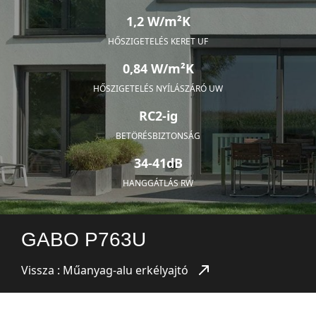
1,2 W/m²K
HŐSZIGETELÉS KERET UF
0,84 W/m²K
HŐSZIGETELÉS NYÍLÁSZÁRÓ UW
RC2-ig
BETÖRÉSBIZTONSÁG
34-41dB
HANGGÁTLÁS RW
GABO P763U
Vissza : Műanyag-alu erkélyajtó