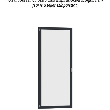
*Az alábbi színválasztó csak inspirációként szolgál, nem
fedi le a teljes színpalettát.