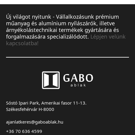
Új világot nyitunk - Vállalkozásunk prémium
műanyag és alumínium nyílászárók, illetve
árnyékolástechnikai termékek gyártására és
forgalmazására specializálódott.
Lépjen velünk
kapcsolatba!
Sóstó Ipari Park, Amerikai fasor 11-13.
Székesfehérvár H-8000
ajanlatkeres@gaboablak.hu
+36 70 636 4599