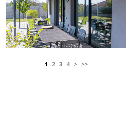
1
2
3
4
>
>>