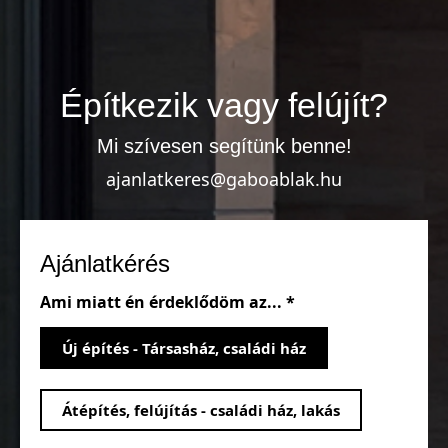
Építkezik vagy felújít?
Mi szívesen segítünk benne!
ajanlatkeres@gaboablak.hu
Ajánlatkérés
Ami miatt én érdeklődöm az... *
Új építés - Társasház, családi ház
Átépítés, felújítás - családi ház, lakás