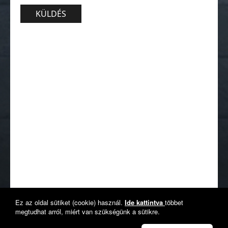
KÜLDÉS
Ez az oldal sütiket (cookie) használ.
Ide kattintva
többet
megtudhat arról, miért van szükségünk a sütikre.