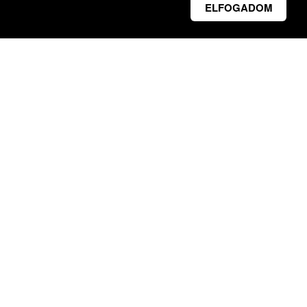
ELFOGADOM
Új világot nyitunk - Vállalkozásunk prémium
műanyag és alumínium nyílászárók, illetve
árnyékolástechnikai termékek gyártására és
forgalmazására specializálódott.
Lépjen velünk
kapcsolatba!