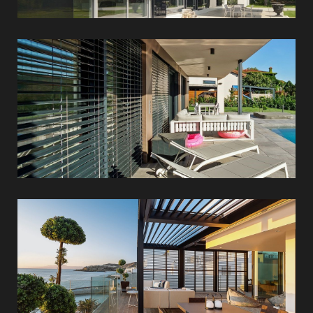
Kerti
árnyékolók