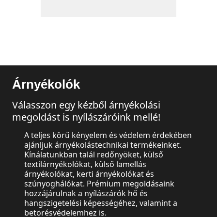
Árnyékolók
Válasszon egy kézből árnyékolási
megoldást is nyílászáróink mellé!
A teljes körű kényelem és védelem érdekében
ajánljuk árnyékolástechnikai termékeinket.
Kínálatunkban talál redőnyöket, külső
textilárnyékolókat, külső lamellás
árnyékolókat, kerti árnyékolókat és
szúnyoghálókat. Prémium megoldásaink
hozzájárulnak a nyílászárók hő és
hangszigetelési képességéhez, valamint a
Redőnyök
betörésvédelemhez is.