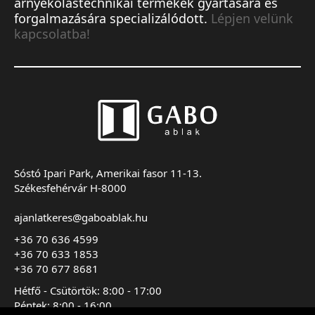
árnyékolástechnikai termékek gyártására és
forgalmazására specializálódott.
Lépjen velünk
kapcsolatba!
Sóstó Ipari Park, Amerikai fasor 11-13.
Székesfehérvár H-8000
ajanlatkeres@gaboablak.hu
+36 70 636 4599
+36 70 633 1853
+36 70 677 8681
Hétfő - Csütörtök: 8:00 - 17:00
Péntek: 8:00 - 16:00