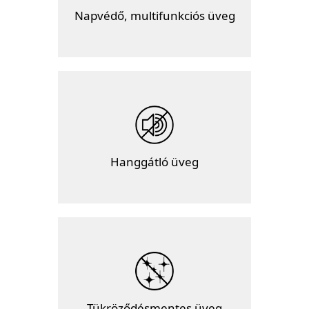
Napvédő, multifunkciós üveg
Hanggátló üveg
Tükröződésmentes üveg