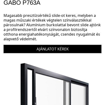
GABO P763A
Magasabb presztízsértékű slide-ot keres, melyben a
magas műszaki értékek végtelen színválasztékkal
párosulnak? Alumínium burkolattal bevont slide ajtónk
a profilrendszertől elvárt színvonalon biztosítja
otthona energiahatékonyságát, csendes nyugalmát és
alapvető védelmét.
AJÁNLATOT KÉREK