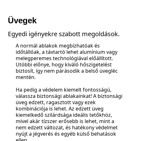
Üvegek
Egyedi igényekre szabott megoldások.
A normál ablakok megbízhatóak és
időtállóak, a távtartó lehet alumínium vagy
melegperemes technológiával előállított.
Utóbbi előnye, hogy kiváló hőszigetelést
biztosít, így nem párásodik a belső üvegléc
mentén.
Ha pedig a védelem kiemelt fontosságú,
válassza biztonsági ablakainkat! A biztonsági
üveg edzett, ragasztott vagy ezek
kombinációja is lehet. Az edzett üveg
kiemelkedő szilárdsága ideális tetőkhöz,
mivel akár tízszer erősebb is lehet, mint a
nem edzett változat, és hatékony védelmet
nyújt a jégverés és egyéb külső behatások
ellen.