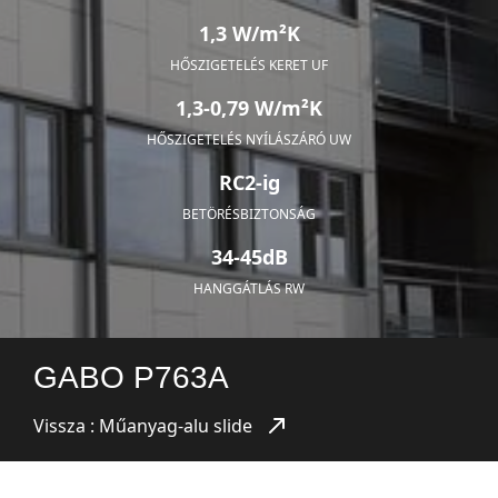
1,3 W/m²K
HŐSZIGETELÉS KERET UF
1,3-0,79 W/m²K
HŐSZIGETELÉS NYÍLÁSZÁRÓ UW
RC2-ig
BETÖRÉSBIZTONSÁG
34-45dB
HANGGÁTLÁS RW
GABO P763A
Vissza : Műanyag-alu slide