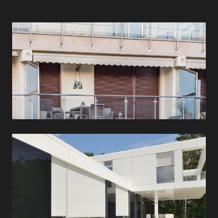
Külső
textilárnyékolók
Külső
lamellás
árnyékolók