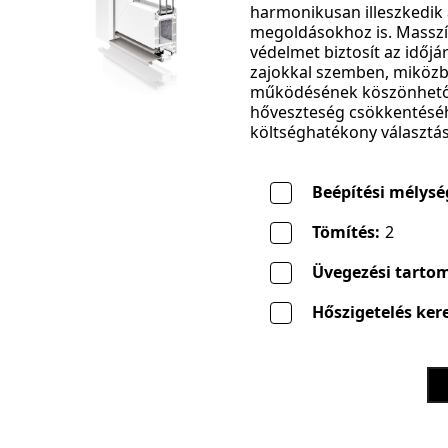
harmonikusan illeszkedik 
megoldásokhoz is. Masszí
védelmet biztosít az időjá
zajokkal szemben, miköz
működésének köszönhetőe
hőveszteség csökkentéséh
költséghatékony választás
Beépítési mélysé
Tömítés:
2
Üvegezési tarto
Hőszigetelés kere