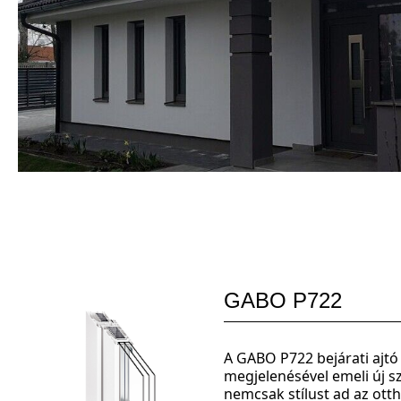
GABO P722
A GABO P722 bejárati ajtó 
megjelenésével emeli új s
nemcsak stílust ad az ot