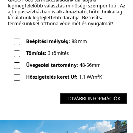
legmegfelelőbb választás minőségi szempontból. Az
ajtó passzívházban is alkalmazható, hőtechnikailag
kínálatunk legfejlettebb darabja. Biztosítsa
termékünkkel otthona védelmét és nyugalmát!
Beépítési mélység:
88 mm
Tömítés:
3 tömítés
Üvegezési tartomány:
48-56mm
Hőszigetelés keret Uf:
1,1 W/m²K
TOVÁBBI INFORMÁCIÓK