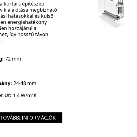
a kortárs építészeti
v kialakítása megbízható
rási hatásokkal és külső
ben energiahatékony
n hozzájárul a
ez, így hosszú távon
.
g:
72 mm
mány:
24-48 mm
t Uf:
1,4 W/m²K
TOVÁBBI INFORMÁCIÓK