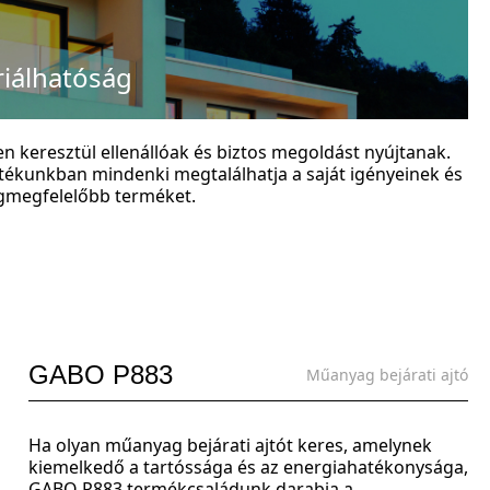
riálhatóság
n keresztül ellenállóak és biztos megoldást nyújtanak.
tékunkban mindenki megtalálhatja a saját igényeinek és
egmegfelelőbb terméket.
GABO P883
Műanyag bejárati ajtó
Ha olyan műanyag bejárati ajtót keres, amelynek
kiemelkedő a tartóssága és az energiahatékonysága,
GABO P883 termékcsaládunk darabja a