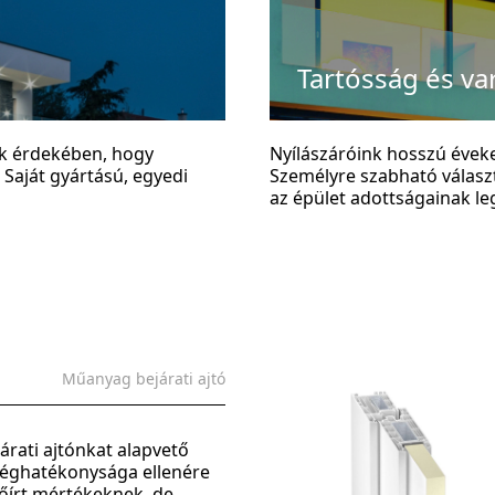
Tartósság és va
k érdekében, hogy
Nyílászáróink hosszú éveke
Saját gyártású, egyedi
Személyre szabható válasz
az épület adottságainak l
Műanyag bejárati ajtó
járati ajtónkat alapvető
séghatékonysága ellenére
lőírt mértékeknek, de