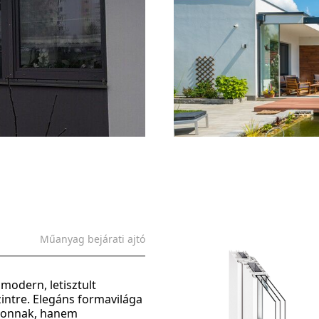
Műanyag bejárati ajtó
modern, letisztult
zintre. Elegáns formavilága
thonnak, hanem