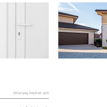
Műanyag bejárati ajtó