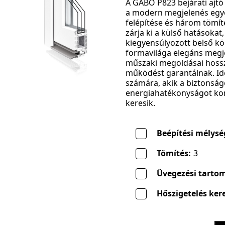
A GABO P823 bejárati ajtó
a modern megjelenés egye
felépítése és három tömí
zárja ki a külső hatásokat
kiegyensúlyozott belső kör
formavilága elegáns megje
műszaki megoldásai hossz
működést garantálnak. Ide
számára, akik a biztonság
energiahatékonyságot k
keresik.
Beépítési mélysé
Tömítés:
3
Üvegezési tarto
Hőszigetelés kere