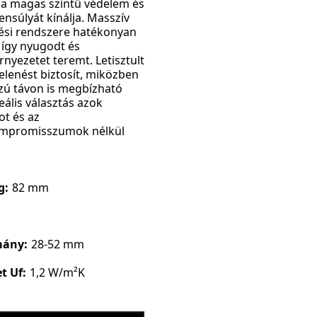
 a magas szintű védelem és
nsúlyát kínálja. Masszív
tési rendszere hatékonyan
, így nyugodt és
nyezetet teremt. Letisztult
lenést biztosít, miközben
ú távon is megbízható
ális választás azok
ot és az
ompromisszumok nélkül
g:
82 mm
mány:
28-52 mm
t Uf:
1,2 W/m²K