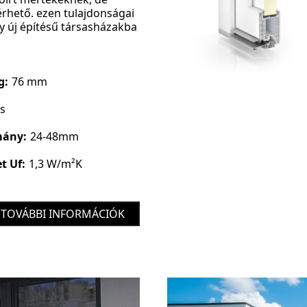
érhető. ezen tulajdonságai
y új építésű társasházakba
g:
76 mm
és
mány:
24-48mm
t Uf:
1,3 W/m²K
TOVÁBBI INFORMÁCIÓK