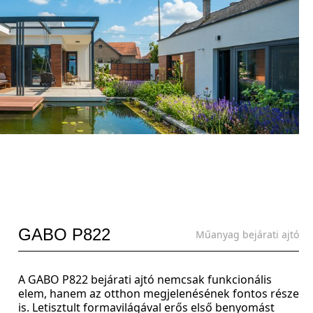
GABO P822
Műanyag bejárati ajtó
A GABO P822 bejárati ajtó nemcsak funkcionális
elem, hanem az otthon megjelenésének fontos része
is. Letisztult formavilágával erős első benyomást