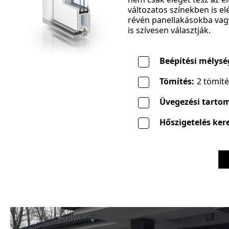
változatos színekben is el
révén panellakásokba vag
is szívesen választják.
Beépítési mélysé
Tömítés:
2 tömít
Üvegezési tarto
Hőszigetelés kere