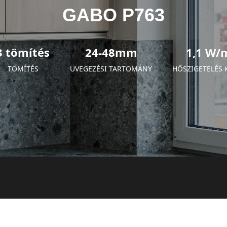
GABO P763
3 tömítés
24-48mm
1,1 W/
TÖMÍTÉS
ÜVEGEZÉSI TARTOMÁNY
HŐSZIGETELÉS 