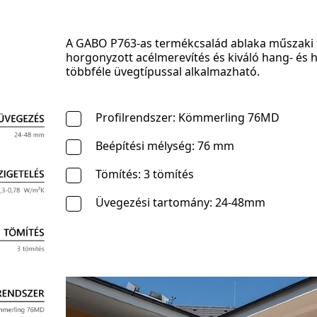
A GABO P763-as termékcsalád ablaka műszaki f
horgonyzott acélmerevítés és kiváló hang- és 
többféle üvegtípussal alkalmazható.
Profilrendszer: Kömmerling 76MD
Beépítési mélység: 76 mm
Tömítés: 3 tömítés
Üvegezési tartomány: 24-48mm