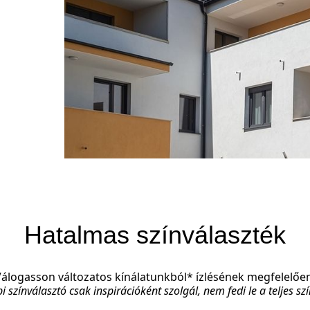
Hatalmas színválaszték
álogasson változatos kínálatunkból* ízlésének megfelelőe
i színválasztó csak inspirációként szolgál, nem fedi le a teljes szí