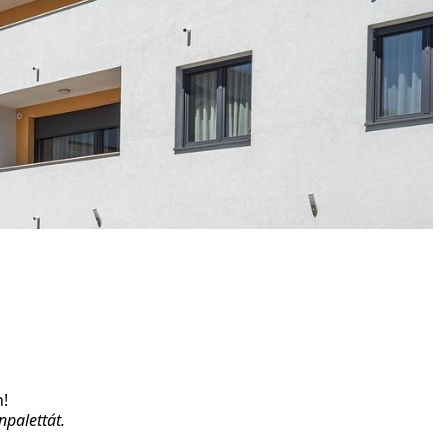
n!
npalettát.