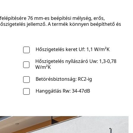
elépítésére 76 mm-es beépítési mélység, erős,
hőszigetelés jellemző. A termék könnyen beépíthető és
Hőszigetelés keret Uf: 1,1 W/m²K
Hőszigetelés nyílászáró Uw: 1,3-0,78
W/m²K
Betörésbiztonság: RC2-ig
Hanggátlás Rw: 34-47dB