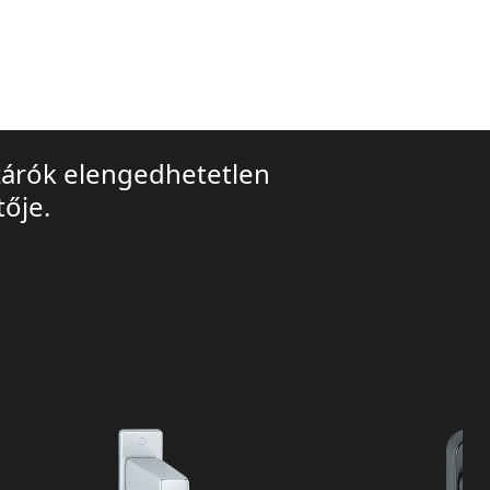
zárók elengedhetetlen
tője.