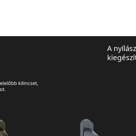
A nyílás
kiegészí
lelőbb kilincset,
ot.