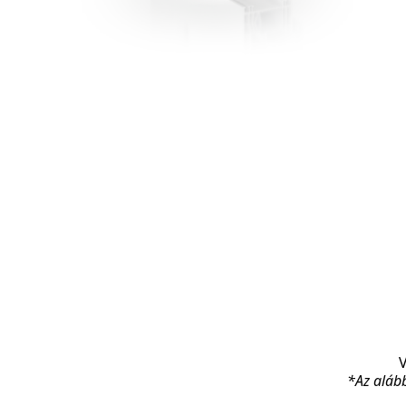
V
*Az alább