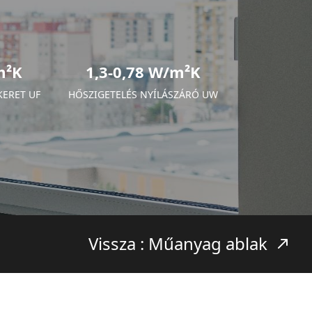
m²K
1,3-0,78 W/m²K
KERET UF
HŐSZIGETELÉS NYÍLÁSZÁRÓ UW
Vissza : Műanyag ablak