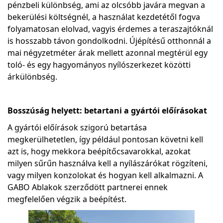
pénzbeli különbség, ami az olcsóbb javára megvan a
bekerülési költségnél, a használat kezdetétől fogva
folyamatosan elolvad, vagyis érdemes a teraszajtóknál
is hosszabb távon gondolkodni. Újépítésű otthonnál a
mai négyzetméter árak mellett azonnal megtérül egy
toló- és egy hagyományos nyílószerkezet közötti
árkülönbség.
Bosszúság helyett: betartani a gyártói előírásokat
A gyártói előírások szigorú betartása
megkerülhetetlen, így például pontosan követni kell
azt is, hogy mekkora beépítőcsavarokkal, azokat
milyen sűrűn használva kell a nyílászárókat rögzíteni,
vagy milyen konzolokat és hogyan kell alkalmazni. A
GABO Ablakok szerződött partnerei ennek
megfelelően végzik a beépítést.