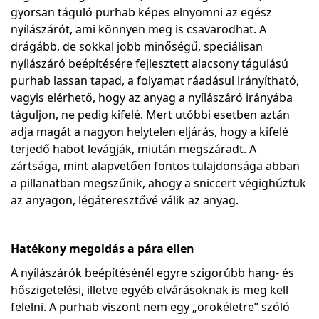
gyorsan táguló purhab képes elnyomni az egész
nyílászárót, ami könnyen meg is csavarodhat. A
drágább, de sokkal jobb minőségű, speciálisan
nyílászáró beépítésére fejlesztett alacsony tágulású
purhab lassan tapad, a folyamat ráadásul irányítható,
vagyis elérhető, hogy az anyag a nyílászáró irányába
táguljon, ne pedig kifelé. Mert utóbbi esetben aztán
adja magát a nagyon helytelen eljárás, hogy a kifelé
terjedő habot levágják, miután megszáradt. A
zártsága, mint alapvetően fontos tulajdonsága abban
a pillanatban megszűnik, ahogy a sniccert végighúztuk
az anyagon, légáteresztővé válik az anyag.
Hatékony megoldás a pára ellen
A nyílászárók beépítésénél egyre szigorúbb hang- és
hőszigetelési, illetve egyéb elvárásoknak is meg kell
felelni. A purhab viszont nem egy „örökéletre” szóló