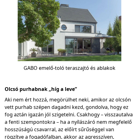
GABO emelő-toló teraszajtó és ablakok
Olcsó purhabnak „híg a leve”
Aki nem ért hozzá, megörülhet neki, amikor az olcsón
vett purhab szépen dagadni kezd, gondolva, hogy ez
fog aztán igazán jól szigetelni. Csakhogy – visszautalva
a fenti szempontokra – ha a nyílászáró nem megfelelő
hosszúságú csavarral, az előírt sűrűséggel van
rögzítve a fogadófalban, akkor az agresszíven,