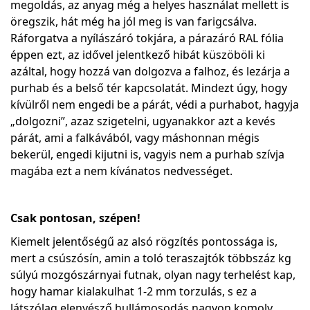
megoldás, az anyag még a helyes használat mellett is
öregszik, hát még ha jól meg is van farigcsálva.
Ráforgatva a nyílászáró tokjára, a párazáró RAL fólia
éppen ezt, az idővel jelentkező hibát küszöböli ki
azáltal, hogy hozzá van dolgozva a falhoz, és lezárja a
purhab és a belső tér kapcsolatát. Mindezt úgy, hogy
kívülről nem engedi be a párát, védi a purhabot, hagyja
„dolgozni”, azaz szigetelni, ugyanakkor azt a kevés
párát, ami a falkávából, vagy máshonnan mégis
bekerül, engedi kijutni is, vagyis nem a purhab szívja
magába ezt a nem kívánatos nedvességet.
Csak pontosan, szépen!
Kiemelt jelentőségű az alsó rögzítés pontossága is,
mert a csúszósín, amin a toló teraszajtók többszáz kg
súlyú mozgószárnyai futnak, olyan nagy terhelést kap,
hogy hamar kialakulhat 1-2 mm torzulás, s ez a
látszólag elenyésző hullámosodás nagyon komoly