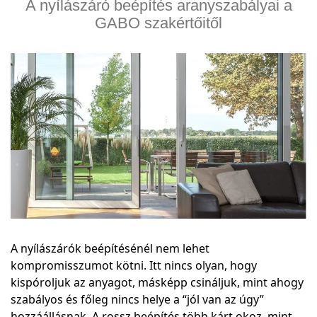
A nyílászáró beépítés aranyszabályai a
GABO szakértőitől
A nyílászárók beépítésénél nem lehet
kompromisszumot kötni. Itt nincs olyan, hogy
kispóroljuk az anyagot, másképp csináljuk, mint ahogy
szabályos és főleg nincs helye a “jól van az úgy”
hozzáállásnak. A rossz beépítés több kárt okoz, mint