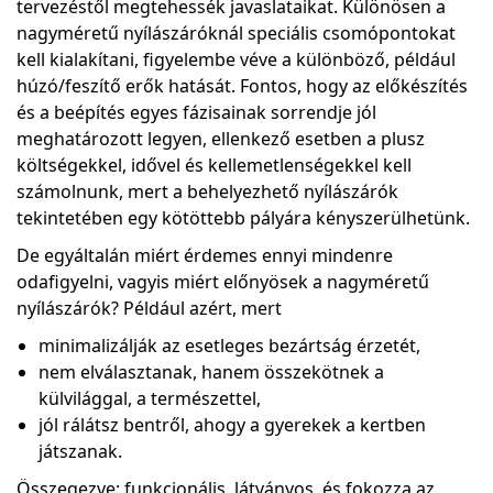
tervezéstől megtehessék javaslataikat. Különösen a
nagyméretű nyílászáróknál speciális csomópontokat
kell kialakítani, figyelembe véve a különböző, például
húzó/feszítő erők hatását. Fontos, hogy az előkészítés
és a beépítés egyes fázisainak sorrendje jól
meghatározott legyen, ellenkező esetben a plusz
költségekkel, idővel és kellemetlenségekkel kell
számolnunk, mert a behelyezhető nyílászárók
tekintetében egy kötöttebb pályára kényszerülhetünk.
De egyáltalán miért érdemes ennyi mindenre
odafigyelni, vagyis miért előnyösek a nagyméretű
nyílászárók? Például azért, mert
minimalizálják az esetleges bezártság érzetét,
nem elválasztanak, hanem összekötnek a
külvilággal, a természettel,
jól rálátsz bentről, ahogy a gyerekek a kertben
játszanak.
Összegezve: funkcionális, látványos, és fokozza az