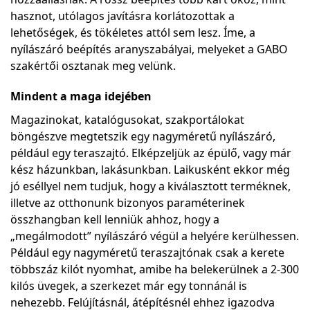
hasznot, utólagos javításra korlátozottak a
lehetőségek, és tökéletes attól sem lesz. Íme, a
nyílászáró beépítés aranyszabályai, melyeket a GABO
szakértői osztanak meg velünk.
Mindent a maga idejében
Magazinokat, katalógusokat, szakportálokat
böngészve megtetszik egy nagyméretű nyílászáró,
például egy teraszajtó. Elképzeljük az épülő, vagy már
kész házunkban, lakásunkban. Laikusként ekkor még
jó eséllyel nem tudjuk, hogy a kiválasztott terméknek,
illetve az otthonunk bizonyos paraméterinek
összhangban kell lenniük ahhoz, hogy a
„megálmodott” nyílászáró végül a helyére kerülhessen.
Például egy nagyméretű teraszajtónak csak a kerete
többszáz kilót nyomhat, amibe ha belekerülnek a 2-300
kilós üvegek, a szerkezet már egy tonnánál is
nehezebb. Felújításnál, átépítésnél ehhez igazodva