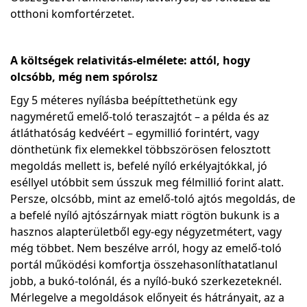
otthoni komfortérzetet.
A költségek relativitás-elmélete: attól, hogy
olcsóbb, még nem spórolsz
Egy 5 méteres nyílásba beépíttethetünk egy
nagyméretű emelő-toló teraszajtót – a példa és az
átláthatóság kedvéért – egymillió forintért, vagy
dönthetünk fix elemekkel többszörösen felosztott
megoldás mellett is, befelé nyíló erkélyajtókkal, jó
eséllyel utóbbit sem ússzuk meg félmillió forint alatt.
Persze, olcsóbb, mint az emelő-toló ajtós megoldás, de
a befelé nyíló ajtószárnyak miatt rögtön bukunk is a
hasznos alapterületből egy-egy négyzetmétert, vagy
még többet. Nem beszélve arról, hogy az emelő-toló
portál működési komfortja összehasonlíthatatlanul
jobb, a bukó-tolónál, és a nyíló-bukó szerkezeteknél.
Mérlegelve a megoldások előnyeit és hátrányait, az a