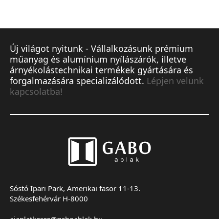
Új világot nyitunk - Vállalkozásunk prémium
műanyag és alumínium nyílászárók, illetve
árnyékolástechnikai termékek gyártására és
forgalmazására specializálódott.
Lépjen velünk
kapcsolatba!
Sóstó Ipari Park, Amerikai fasor 11-13.
Székesfehérvár H-8000
ajanlatkeres@gaboablak.hu